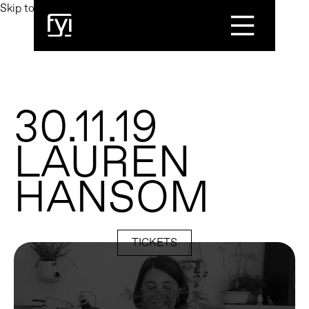
Skip to main content
Toggle Menu
30.11.19
LAUREN
HANSOM
TICKETS