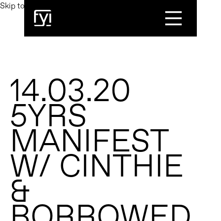
Skip to main content
Toggle Menu
14.03.20
5YRS
MANIFEST
W/ CINTHIE
&
BORROWED