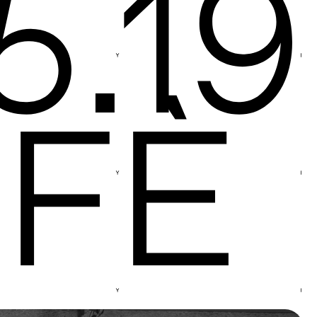
5.19
 FÈ