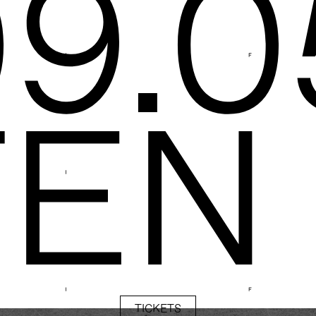
9.0
TEN
TICKETS